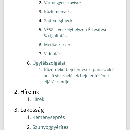
Vármegyei szóvivők
Közlemények
Sajtómeghívók
VÉSZ – Veszélyhelyzeti Értesítési
Szolgáltatás
Médiaszerver
Videotár
Ügyfélszolgálat
Közérdekű bejelentések, panaszok és
belső visszaélések bejelentésének
eljárásrendje
Híreink
Hírek
Lakosság
Kéményseprés
Szúnyoggyérítés