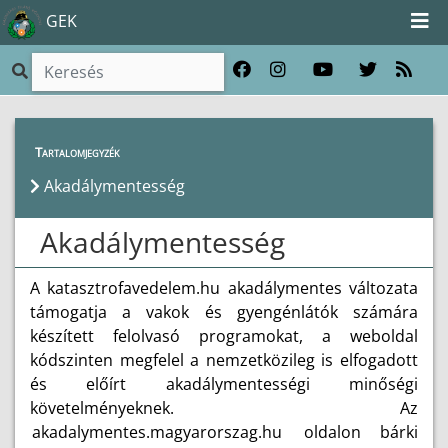
GEK
Tartalomjegyzék
Akadálymentesség
Akadálymentesség
A katasztrofavedelem.hu akadálymentes változata
támogatja a vakok és gyengénlátók számára
készített felolvasó programokat, a weboldal
kódszinten megfelel a nemzetközileg is elfogadott
és előírt akadálymentességi minőségi
követelményeknek. Az
akadalymentes.magyarorszag.hu
oldalon bárki