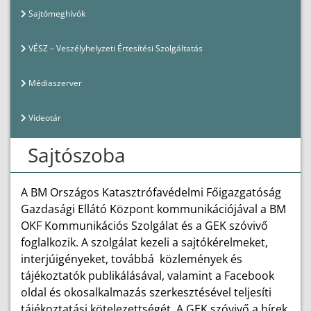
Sajtómeghívók
VÉSZ – Veszélyhelyzeti Értesítési Szolgáltatás
Médiaszerver
Videotár
Sajtószoba
A BM Országos Katasztrófavédelmi Főigazgatóság
Gazdasági Ellátó Központ kommunikációjával a BM
OKF Kommunikációs Szolgálat és a GEK szóvivő
foglalkozik. A szolgálat kezeli a sajtókérelmeket,
interjúigényeket, továbbá közlemények és
tájékoztatók publikálásával, valamint a Facebook
oldal és okosalkalmazás szerkesztésével teljesíti
tájékoztatási kötelezettségét. A GEK szóvivő a hírek,