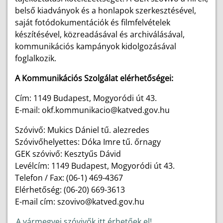
belső kiadványok és a honlapok szerkesztésével,
saját fotódokumentációk és filmfelvételek
készítésével, közreadásával és archiválásával,
kommunikációs kampányok kidolgozásával
foglalkozik.
A Kommunikációs Szolgálat elérhetőségei:
Cím: 1149 Budapest, Mogyoródi út 43.
E-mail: okf.kommunikacio@katved.gov.hu
Szóvivő: Mukics Dániel tű. alezredes
Szóvivőhelyettes: Dóka Imre tű. őrnagy
GEK szóvivő: Kesztyűs Dávid
Levélcím: 1149 Budapest, Mogyoródi út 43.
Telefon / Fax: (06-1) 469-4367
Elérhetőség: (06-20) 669-3613
E-mail cím: szovivo@katved.gov.hu
A vármegyei szóvivők itt érhetőek el!