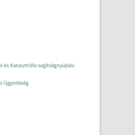
 és Katasztrófa-segítségnyújtási
si Ügynökség