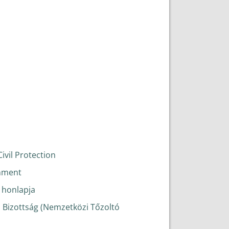
Civil Protection
rnment
 honlapja
i Bizottság (Nemzetközi Tőzoltó