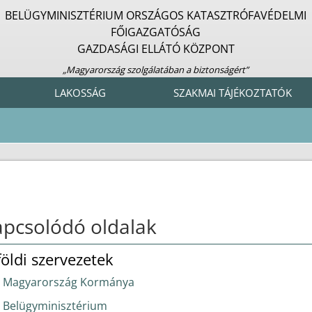
BELÜGYMINISZTÉRIUM ORSZÁGOS KATASZTRÓFAVÉDELMI
FŐIGAZGATÓSÁG
GAZDASÁGI ELLÁTÓ KÖZPONT
„Magyarország szolgálatában a biztonságért”
LAKOSSÁG
SZAKMAI TÁJÉKOZTATÓK
pcsolódó oldalak
földi szervezetek
Magyarország Kormánya
Belügyminisztérium