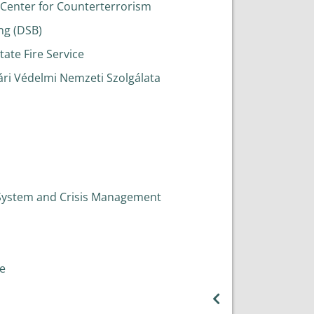
n Center for Counterterrorism
ng (DSB)
tate Fire Service
gári Védelmi Nemzeti Szolgálata
ue System and Crisis Management
e