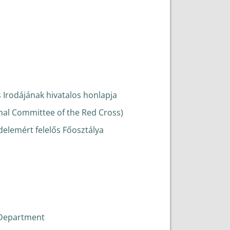
Irodájának hivatalos honlapja
onal Committee of the Red Cross)
édelemért felelős Főosztálya
n Department