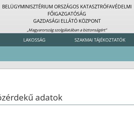
BELÜGYMINISZTÉRIUM ORSZÁGOS KATASZTRÓFAVÉDELMI
FŐIGAZGATÓSÁG
GAZDASÁGI ELLÁTÓ KÖZPONT
„Magyarország szolgálatában a biztonságért”
LAKOSSÁG
SZAKMAI TÁJÉKOZTATÓK
özérdekű adatok