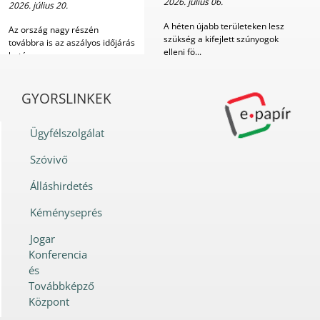
2026. július 06.
2026. július 20.
A héten újabb területeken lesz
Az ország nagy részén
szükség a kifejlett szúnyogok
továbbra is az aszályos időjárás
elleni fö...
határozza meg a...
GYORSLINKEK
Ügyfélszolgálat
Szóvivő
Álláshirdetés
Kéményseprés
Jogar
Konferencia
és
Továbbképző
Központ