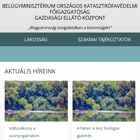
BELÜGYMINISZTÉRIUM ORSZÁGOS KATASZTRÓFAVÉDELMI
FŐIGAZGATÓSÁG
GAZDASÁGI ELLÁTÓ KÖZPONT
„Magyarország szolgálatában a biztonságért”
LAKOSSÁG
SZAKMAI TÁJÉKOZTATÓK
AKTUÁLIS HÍREINK
Változékony a
A héten is lesz biológiai
szúnyogártalom
gyérítés