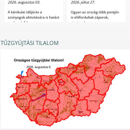
2026. augusztus 03.
2026. július 27.
A kánikulai időjárás a
Ugyan az ország több pontján
szúnyogok aktivitására is hatást
is előfordultak záporok,
gyakorol. A ho...
zivatarok, nagyo...
TŰZGYÚJTÁSI TILALOM