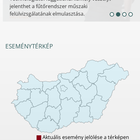
jelenthet a fűtőrendszer műszaki
felülvizsgálatának elmulasztása.
ESEMÉNYTÉRKÉP
Aktuális esemény jelölése a térképen