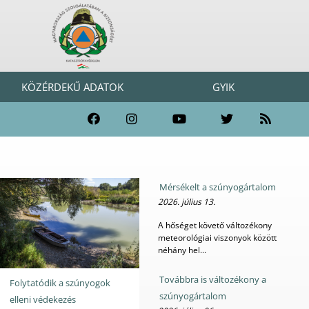
KÖZÉRDEKŰ ADATOK
GYIK
Mérsékelt a szúnyogártalom
2026. július 13.
A hőséget követő változékony
meteorológiai viszonyok között
néhány hel...
Továbbra is változékony a
Folytatódik a szúnyogok
szúnyogártalom
elleni védekezés