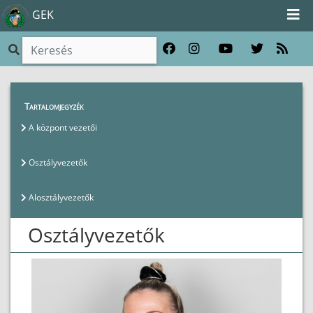
GEK
Magunkról
>
Vezetők
>
Osztályvezetők
Tartalomjegyzék
A központ vezetői
Osztályvezetők
Alosztályvezetők
Osztályvezetők