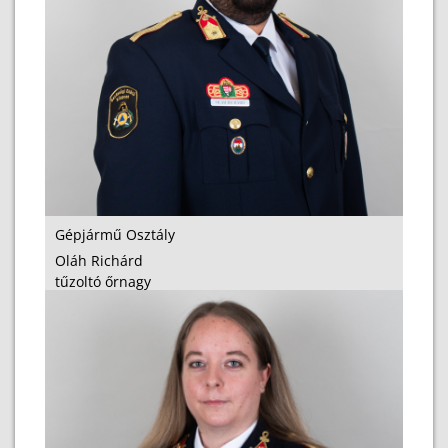
Gépjármű Osztály
Oláh Richárd
tűzoltó őrnagy
osztályvezető