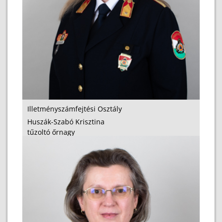
Illetményszámfejtési Osztály
Huszák-Szabó Krisztina
tűzoltó őrnagy
osztályvezető