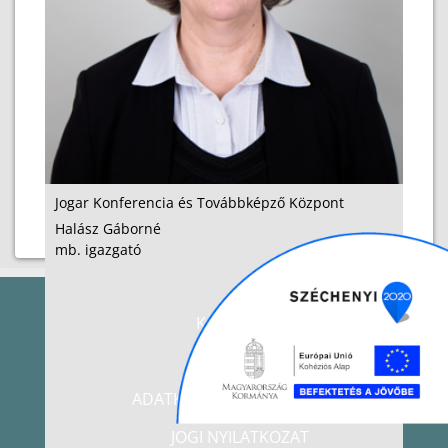
Jogar Konferencia és Továbbképző Központ
Halász Gáborné
mb. igazgató
KAPCSOLAT
IMPRESSZUM
ADATKEZELÉSI TÁJÉKOZTATÓ
JOGI NYILATKOZAT