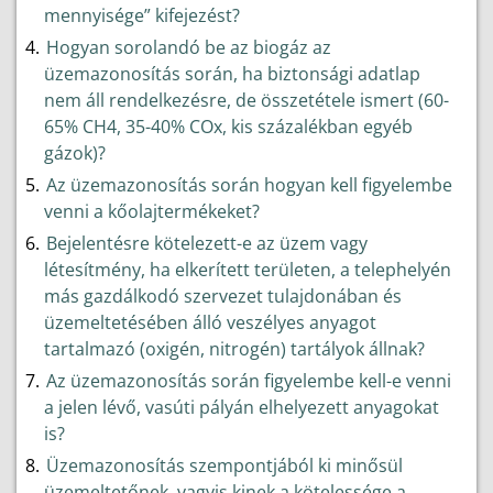
mennyisége” kifejezést?
Hogyan sorolandó be az biogáz az
üzemazonosítás során, ha biztonsági adatlap
nem áll rendelkezésre, de összetétele ismert (60-
65% CH4, 35-40% COx, kis százalékban egyéb
gázok)?
Az üzemazonosítás során hogyan kell figyelembe
venni a kőolajtermékeket?
Bejelentésre kötelezett-e az üzem vagy
létesítmény, ha elkerített területen, a telephelyén
más gazdálkodó szervezet tulajdonában és
üzemeltetésében álló veszélyes anyagot
tartalmazó (oxigén, nitrogén) tartályok állnak?
Az üzemazonosítás során figyelembe kell-e venni
a jelen lévő, vasúti pályán elhelyezett anyagokat
is?
Üzemazonosítás szempontjából ki minősül
üzemeltetőnek, vagyis kinek a kötelessége a