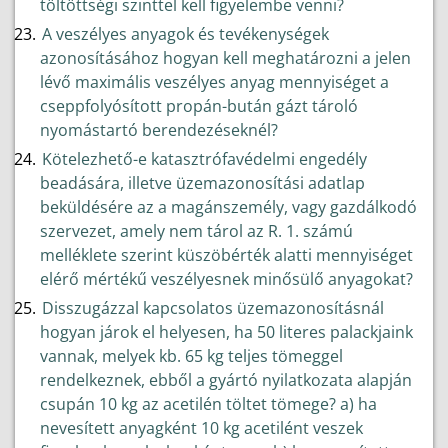
töltöttségi szinttel kell figyelembe venni?
A veszélyes anyagok és tevékenységek
azonosításához hogyan kell meghatározni a jelen
lévő maximális veszélyes anyag mennyiséget a
cseppfolyósított propán-bután gázt tároló
nyomástartó berendezéseknél?
Kötelezhető-e katasztrófavédelmi engedély
beadására, illetve üzemazonosítási adatlap
beküldésére az a magánszemély, vagy gazdálkodó
szervezet, amely nem tárol az R. 1. számú
melléklete szerint küszöbérték alatti mennyiséget
elérő mértékű veszélyesnek minősülő anyagokat?
Disszugázzal kapcsolatos üzemazonosításnál
hogyan járok el helyesen, ha 50 literes palackjaink
vannak, melyek kb. 65 kg teljes tömeggel
rendelkeznek, ebből a gyártó nyilatkozata alapján
csupán 10 kg az acetilén töltet tömege? a) ha
nevesített anyagként 10 kg acetilént veszek