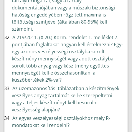
tartálytérfogattal, vagy a tartály
dokumentációjában vagy a műszaki biztonsági
hatóság engedélyében rögzített maximális
töltöttségi szintjével (általában 80-95%) kell
számolni.
A 219/2011. (X.20.) Korm. rendelet 1. melléklet 7.
pontjában foglaltakat hogyan kell értelmezni? Egy-
egy azonos veszélyességi osztályba sorolt
készítmény mennyiségét vagy adott osztályba
sorolt több anyag vagy készítmény együttes
mennyiségét kell-e összehasonlítani a
küszöbértékek 2%-val?
Az üzemazonosítási táblázatban a készítmények
veszélyes anyag tartalmát kell-e szerepeltetni
vagy a teljes készítményt kell besorolni
veszélyesség alapján?
Az egyes veszélyességi osztályokhoz mely R-
mondatokat kell rendelni?