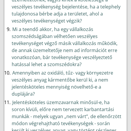
veszélyes tevékenység bejelentése, ha a telephely
tulajdonosa bérbe adja a területet, ahol a
veszélyes tevékenységet végzik?
Mi a teendő akkor, ha egy vállalkozás
szomszédságában vélhetően veszélyes
tevékenységet végző másik vállalkozás működik,
de annak üzemeltetője nem ad információt erre
vonatkozóan, bár tevékenysége veszélyeztető
hatással lehet a szomszédokra?
Amennyiben az oxidáló, tűz- vagy környezetre
veszélyes anyag kármentőbe kerül ki, a nem
jelentésköteles mennyiség növelhető-e a
duplájára?
Jelentésköteles üzemzavarnak minősül-e, ha
soron kívüli, előre nem tervezett karbantartási
munkák - melyek ugyan „nem várt”, de ellenőrzött
módon végrehajtható tevékenységek - során
került ki veszélyes anyag, vagy történt részleges