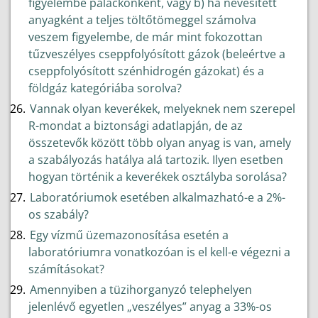
figyelembe palackonként, vagy b) ha nevesített
anyagként a teljes töltőtömeggel számolva
veszem figyelembe, de már mint fokozottan
tűzveszélyes cseppfolyósított gázok (beleértve a
cseppfolyósított szénhidrogén gázokat) és a
földgáz kategóriába sorolva?
Vannak olyan keverékek, melyeknek nem szerepel
R-mondat a biztonsági adatlapján, de az
összetevők között több olyan anyag is van, amely
a szabályozás hatálya alá tartozik. Ilyen esetben
hogyan történik a keverékek osztályba sorolása?
Laboratóriumok esetében alkalmazható-e a 2%-
os szabály?
Egy vízmű üzemazonosítása esetén a
laboratóriumra vonatkozóan is el kell-e végezni a
számításokat?
Amennyiben a tüzihorganyzó telephelyen
jelenlévő egyetlen „veszélyes” anyag a 33%-os