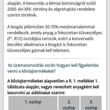
alapján. A besorolás a kémiai biztonságról szóló
2000. évi XXV. törvény és végrehajtási rendelete
szerint történik.
A biogáz jellemzően 50-70% metántartalommal
rendelkezik, amely anyag a fokozottan tűzveszélyes
+
(F
, R12) osztályba tartozik, ezért a konzervatív
becslést alkalmazva a biogázt is fokozottan
tűzveszélyes gáznak kell tekinteni.
Az üzemazonosítás során hogyan kell figyelembe
venni a kőolajtermékeket?
A kőolajtermékeket alapvetően a R. 1. melléklet 1.
táblázata alapján, vagyis nevesített anyagként kell
besorolni az alábbiakat szerint:
1. oszlop
2.
3.
oszlop
oszlop