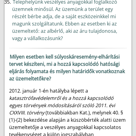
Telephelyünk veszélyes anyagokkal foglalkozó
üzemnek minősül. Az üzemünk a terület egy
részét bérbe adja, de a saját eszközeinkkel mi
magunk szolgáltatunk. Ebben az esetben ki az
üzemeltető: az albérlő, aki az áru tulajdonosa,
vagy a vállalkozásunk?
Milyen esetben kell súlyoskáresemény-elhárítási
tervet készíteni, mi a hozzá kapcsolódó hatósági
eljárás folyamata és milyen határidők vonatkoznak
az üzemeltetőkre?
2012. január 1-én hatályba lépett a
katasztrófavédelemről és a hozzá kapcsolódó
egyes törvények módosításáról szóló 2011. évi
CXXVIII. törvény
(továbbiakban Kat.), melynek 40. §
(1)-(2) bekezdése alapján a küszöbérték alatti üzem
üzemeltetője a veszélyes anyagokkal kapcsolatos
tevékenységet a külön jogszabályban