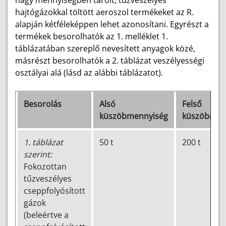
nagy mennyiségben tárolt, tűzveszélyes
hajtógázokkal töltött aeroszol termékeket az R.
alapján kétféleképpen lehet azonosítani. Egyrészt a
termékek besorolhatók az 1. melléklet 1.
táblázatában szereplő nevesített anyagok közé,
másrészt besorolhatók a 2. táblázat veszélyességi
osztályai alá (lásd az alábbi táblázatot).
Besorolás
Alsó
Felső
küszöbmennyiség
küszöbmen
1. táblázat
50 t
200 t
szerint:
Fokozottan
tűzveszélyes
cseppfolyósított
gázok
(beleértve a