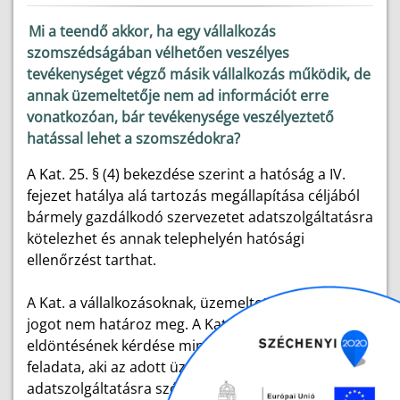
Mi a teendő akkor, ha egy vállalkozás
szomszédságában vélhetően veszélyes
tevékenységet végző másik vállalkozás működik, de
annak üzemeltetője nem ad információt erre
vonatkozóan, bár tevékenysége veszélyeztető
hatással lehet a szomszédokra?
A Kat. 25. § (4) bekezdése szerint a hatóság a IV.
fejezet hatálya alá tartozás megállapítása céljából
bármely gazdálkodó szervezetet adatszolgáltatásra
kötelezhet és annak telephelyén hatósági
ellenőrzést tarthat.
A Kat. a vállalkozásoknak, üzemeltetőknek ilyen
jogot nem határoz meg. A Kat. hatálya alá tartozás
eldöntésének kérdése minden esetben a hatóság
feladata, aki az adott üzemeltetőt
adatszolgáltatásra szólíthatja fel.