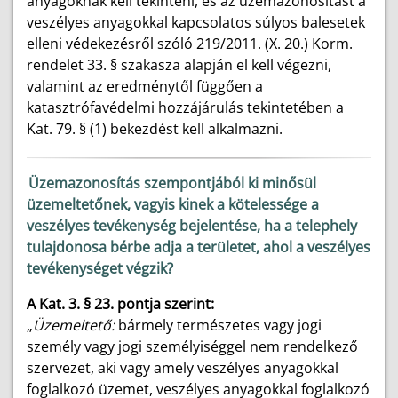
anyagoknak kell tekinteni, és az üzemazonosítást a
veszélyes anyagokkal kapcsolatos súlyos balesetek
elleni védekezésről szóló 219/2011. (X. 20.) Korm.
rendelet 33. § szakasza alapján el kell végezni,
valamint az eredménytől függően a
katasztrófavédelmi hozzájárulás tekintetében a
Kat. 79. § (1) bekezdést kell alkalmazni.
Üzemazonosítás szempontjából ki minősül
üzemeltetőnek, vagyis kinek a kötelessége a
veszélyes tevékenység bejelentése, ha a telephely
tulajdonosa bérbe adja a területet, ahol a veszélyes
tevékenységet végzik?
A Kat. 3. § 23. pontja szerint:
„
Üzemeltető:
bármely természetes vagy jogi
személy vagy jogi személyiséggel nem rendelkező
szervezet, aki vagy amely veszélyes anyagokkal
foglalkozó üzemet, veszélyes anyagokkal foglalkozó