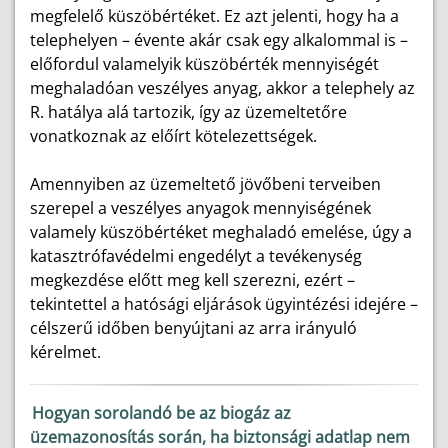
megfelelő küszöbértéket. Ez azt jelenti, hogy ha a
telephelyen – évente akár csak egy alkalommal is –
előfordul valamelyik küszöbérték mennyiségét
meghaladóan veszélyes anyag, akkor a telephely az
R. hatálya alá tartozik, így az üzemeltetőre
vonatkoznak az előírt kötelezettségek.
Amennyiben az üzemeltető jövőbeni terveiben
szerepel a veszélyes anyagok mennyiségének
valamely küszöbértéket meghaladó emelése, úgy a
katasztrófavédelmi engedélyt a tevékenység
megkezdése előtt meg kell szerezni, ezért –
tekintettel a hatósági eljárások ügyintézési idejére –
célszerű időben benyújtani az arra irányuló
kérelmet.
Hogyan sorolandó be az biogáz az
üzemazonosítás során, ha biztonsági adatlap nem