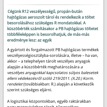
Cégünk R12 veszélyességű, propán-bután
hajtógázas aeroszolt tárol és rendelkezik a töltet
besorolásához szükséges R mondatokkal. A
küszöbérték számításakor a PB hajtógázas töltetet
többféleképpen is besorolhatjuk, de más-más
eredménye lesz: az egyik
A gyártott és forgalmazott PB hajtógázas termékek
veszélyességiosztályba-sorolására, illetve – ha van,
akkor – a telephelyen tárolt veszélyes anyagok
alapján a küszöbérték meghatározására
a
veszélyes anyagokkal kapcsolatos súlyos balesetek
elleni védekezésről szóló 219/2011. (X.20.) Korm.
rendelet
(továbbiakban: R.) alapján a következők
szerint szükséges eljárni.
A logisztikai központokban, egyéb raktárakban