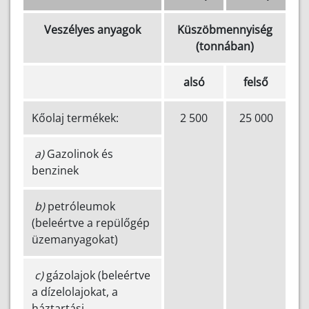
Veszélyes anyagok
Küszöbmennyiség
(tonnában)
alsó
felső
Kőolaj termékek:
2 500
25 000
a)
Gazolinok és
benzinek
b)
petróleumok
(beleértve a repülőgép
üzemanyagokat)
c)
gázolajok (beleértve
a dízelolajokat, a
háztartási