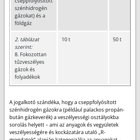
cseppfolyósított
szénhidrogén
gázokat) és a
földgáz
2. táblázat
10 t
50 t
szerint:
8. Fokozottan
tűzveszélyes
gázok és
folyadékok
A jogalkotó szándéka, hogy a cseppfolyósított
szénhidrogén gázokra (például palackos propán-
bután gázkeverék) a veszélyességi osztályokba
sorolás helyett – ami az anyagok és vegyületek
veszélyességére és kockázatára utaló „R-
mondatok” alapján kategorizálja az anyagokat –