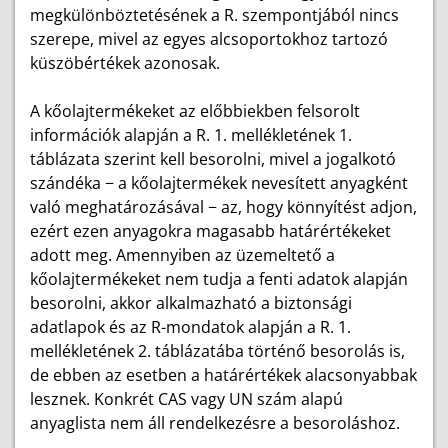
megkülönböztetésének a R. szempontjából nincs
szerepe, mivel az egyes alcsoportokhoz tartozó
küszöbértékek azonosak.
A kőolajtermékeket az előbbiekben felsorolt
információk alapján a R. 1. mellékletének 1.
táblázata szerint kell besorolni, mivel a jogalkotó
szándéka − a kőolajtermékek nevesített anyagként
való meghatározásával − az, hogy könnyítést adjon,
ezért ezen anyagokra magasabb határértékeket
adott meg. Amennyiben az üzemeltető a
kőolajtermékeket nem tudja a fenti adatok alapján
besorolni, akkor alkalmazható a biztonsági
adatlapok és az R-mondatok alapján a R. 1.
mellékletének 2. táblázatába történő besorolás is,
de ebben az esetben a határértékek alacsonyabbak
lesznek. Konkrét CAS vagy UN szám alapú
anyaglista nem áll rendelkezésre a besoroláshoz.