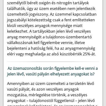
személytől bérelt oxigén és nitrogén tartályok
találhatók, úgy az üzem esetében nem jelentkezik
üzemeltetői jogviszony. Az üzemmel kapcsolatban
jogszabályi kötelezettség csak a fent említetteken
kívüli veszélyes anyagok mennyisége miatt
keletkezhet. A tartályokban jelen lévő veszélyes
anyag mennyiségét a tulajdonos-üzembentartó
vállalkozásnak kell figyelembe vennie, illetve
bejelenteni a hatóság felé, ha az anyagmennyiség
eléri vagy meghaladja az alsó küszöbérték 25%-át.
Az üzemazonosítás során figyelembe kell-e venni a
jelen lévő, vasúti pályán elhelyezett anyagokat is?
Amennyiben az üzem üzemelteti a területén lévő
vasúti pályát, és azon veszélyes anyagok
mozgatása, mérlegelése történik, a veszélyes
anyagokat – tulajdonostól függetlenül – jelen lévő