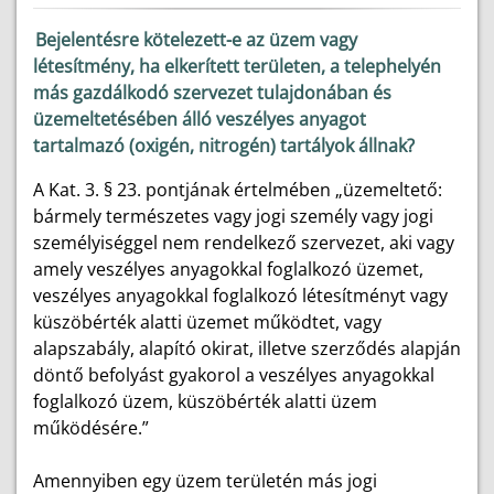
Bejelentésre kötelezett-e az üzem vagy
létesítmény, ha elkerített területen, a telephelyén
más gazdálkodó szervezet tulajdonában és
üzemeltetésében álló veszélyes anyagot
tartalmazó (oxigén, nitrogén) tartályok állnak?
A Kat. 3. § 23. pontjának értelmében „üzemeltető:
bármely természetes vagy jogi személy vagy jogi
személyiséggel nem rendelkező szervezet, aki vagy
amely veszélyes anyagokkal foglalkozó üzemet,
veszélyes anyagokkal foglalkozó létesítményt vagy
küszöbérték alatti üzemet működtet, vagy
alapszabály, alapító okirat, illetve szerződés alapján
döntő befolyást gyakorol a veszélyes anyagokkal
foglalkozó üzem, küszöbérték alatti üzem
működésére.”
Amennyiben egy üzem területén más jogi