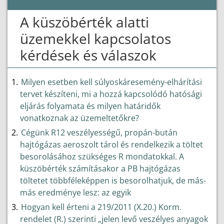
A küszöbérték alatti
üzemekkel kapcsolatos
kérdések és válaszok
Milyen esetben kell súlyoskáresemény-elhárítási
tervet készíteni, mi a hozzá kapcsolódó hatósági
eljárás folyamata és milyen határidők
vonatkoznak az üzemeltetőkre?
Cégünk R12 veszélyességű, propán-bután
hajtógázas aeroszolt tárol és rendelkezik a töltet
besorolásához szükséges R mondatokkal. A
küszöbérték számításakor a PB hajtógázas
töltetet többféleképpen is besorolhatjuk, de más-
más eredménye lesz: az egyik
Hogyan kell érteni a 219/2011 (X.20.) Korm.
rendelet (R.) szerinti „jelen levő veszélyes anyagok