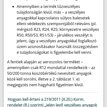
Amennyiben a termék tűzveszélyes
tulajdonságán kívül, más – a veszélyes
anyagokkal kapcsolatos súlyos balesetek
elleni védekezés szempontjából releváns (pl.
mérgező R23, R24, R25; környezetre veszélyes
R50, R50/53, R51/53) – járulékos veszélyt is
jelent, úgy a veszélyes anyagokkal foglalkozó
üzem azonosításakor használt összegzésben
e tulajdonságokat is figyelembe kell venni.
A fentiek alapján az aeroszolos terméket –
amennyiben csak R12 mondattal rendelkezik – az
50/200 tonna küszöbértékű nevesített anyagok
közé kell sorolni, illetve a 2. táblázat 1. e)
megjegyzés nem hagyható figyelmen kívül.
Hogyan kell érteni a 219/2011 (X.20.) Korm.
rendelet (R.) szerinti „jelen levő veszélyes anyagok