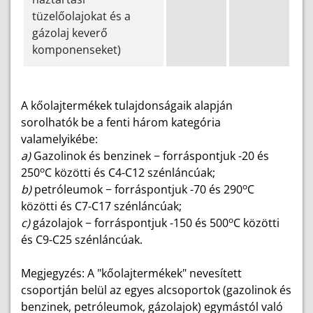
tüzelőolajokat és a
gázolaj keverő
komponenseket)
A kőolajtermékek tulajdonságaik alapján
sorolhatók be a fenti három kategória
valamelyikébe:
a)
Gazolinok és benzinek − forráspontjuk -20 és
o
250
C közötti és C4-C12 szénláncúak;
o
b)
petróleumok − forráspontjuk -70 és 290
C
közötti és C7-C17 szénláncúak;
o
c)
gázolajok − forráspontjuk -150 és 500
C közötti
és C9-C25 szénláncúak.
Megjegyzés: A "kőolajtermékek" nevesített
csoportján belül az egyes alcsoportok (gazolinok és
benzinek, petróleumok, gázolajok) egymástól való