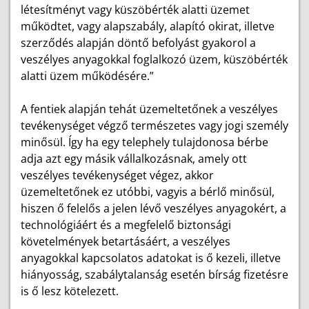
létesítményt vagy küszöbérték alatti üzemet
működtet, vagy alapszabály, alapító okirat, illetve
szerződés alapján döntő befolyást gyakorol a
veszélyes anyagokkal foglalkozó üzem, küszöbérték
alatti üzem működésére.”
A fentiek alapján tehát üzemeltetőnek a veszélyes
tevékenységet végző természetes vagy jogi személy
minősül. Így ha egy telephely tulajdonosa bérbe
adja azt egy másik vállalkozásnak, amely ott
veszélyes tevékenységet végez, akkor
üzemeltetőnek ez utóbbi, vagyis a bérlő minősül,
hiszen ő felelős a jelen lévő veszélyes anyagokért, a
technológiáért és a megfelelő biztonsági
követelmények betartásáért, a veszélyes
anyagokkal kapcsolatos adatokat is ő kezeli, illetve
hiányosság, szabálytalanság esetén bírság fizetésre
is ő lesz kötelezett.