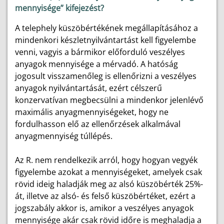
mennyisége” kifejezést?
A telephely küszöbértékének megállapításához a
mindenkori készletnyilvántartást kell figyelembe
venni, vagyis a bármikor előforduló veszélyes
anyagok mennyisége a mérvadó. A hatóság
jogosult visszamenőleg is ellenőrizni a veszélyes
anyagok nyilvántartását, ezért célszerű
konzervatívan megbecsülni a mindenkor jelenlévő
maximális anyagmennyiségeket, hogy ne
fordulhasson elő az ellenőrzések alkalmával
anyagmennyiség túllépés.
Az R. nem rendelkezik arról, hogy hogyan vegyék
figyelembe azokat a mennyiségeket, amelyek csak
rövid ideig haladják meg az alsó küszöbérték 25%-
át, illetve az alsó- és felső küszöbértéket, ezért a
jogszabály akkor is, amikor a veszélyes anyagok
mennyisége akár csak rövid időre is meghaladja a