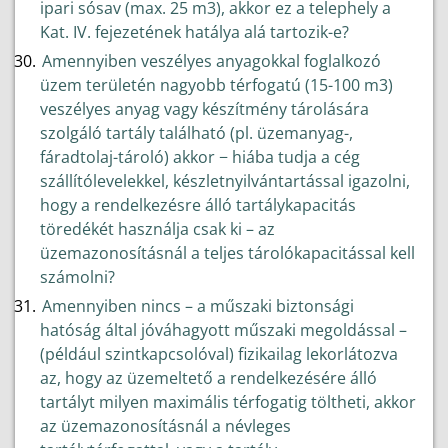
ipari sósav (max. 25 m3), akkor ez a telephely a
Kat. IV. fejezetének hatálya alá tartozik-e?
Amennyiben veszélyes anyagokkal foglalkozó
üzem területén nagyobb térfogatú (15-100 m3)
veszélyes anyag vagy készítmény tárolására
szolgáló tartály található (pl. üzemanyag-,
fáradtolaj-tároló) akkor − hiába tudja a cég
szállítólevelekkel, készletnyilvántartással igazolni,
hogy a rendelkezésre álló tartálykapacitás
töredékét használja csak ki – az
üzemazonosításnál a teljes tárolókapacitással kell
számolni?
Amennyiben nincs – a műszaki biztonsági
hatóság által jóváhagyott műszaki megoldással –
(például szintkapcsolóval) fizikailag lekorlátozva
az, hogy az üzemeltető a rendelkezésére álló
tartályt milyen maximális térfogatig töltheti, akkor
az üzemazonosításnál a névleges