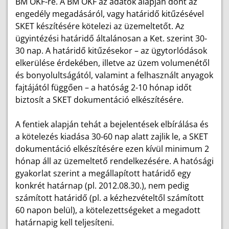
BM OKF-re. A BM OKF az adatok alapján dönt az
engedély megadásáról, vagy határidő kitűzésével
SKET készítésére kötelezi az üzemeltetőt. Az
ügyintézési határidő általánosan a Ket. szerint 30-
30 nap. A határidő kitűzésekor – az ügytorlódások
elkerülése érdekében, illetve az üzem volumenétől
és bonyolultságától, valamint a felhasznált anyagok
fajtájától függően – a hatóság 2-10 hónap időt
biztosít a SKET dokumentáció elkészítésére.
A fentiek alapján tehát a bejelentések elbírálása és
a kötelezés kiadása 30-60 nap alatt zajlik le, a SKET
dokumentáció elkészítésére ezen kívül minimum 2
hónap áll az üzemeltető rendelkezésére. A hatósági
gyakorlat szerint a megállapított határidő egy
konkrét határnap (pl. 2012.08.30.), nem pedig
számított határidő (pl. a kézhezvételtől számított
60 napon belül), a kötelezettségeket a megadott
határnapig kell teljesíteni.