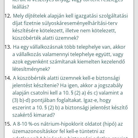
leállás?
Mely díjtételek alapján kell igazgatási szolgáltatási
díjat fizetnie súlyoskáreseményelhárítási-terv
készítésére kötelezett, illetve nem kötelezett,
küszöbérték alatti üzemnek?
Ha egy vállalkozásnak több telephelye van, akkor
a vállalkozás valamennyi telephelye együtt, vagy
azok egyenként számítanak kiemelten kezelendő
létesítménynek?
A küszöbérték alatti üzemnek kell-e biztonsági
jelentést készítenie? Ha igen, akkor a jogszabály
alapján csatolni kell a 10. § (2) a) és c) valamint a
(3) b)-d) pontjában foglaltakat. Igaz-e, hogy
eszerint a 10. § (2) b) a biztonsági jelentést készítő
szakértő kimarad?
A 8-10 %-os nátrium-hipoklorit oldatot (hipó) az
üzemazonosításkor fel kell-e tüntetni az