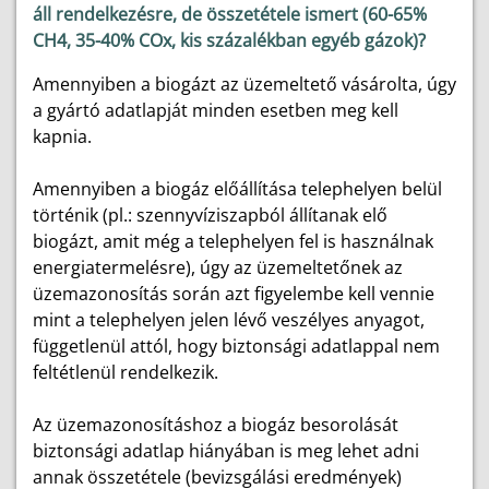
áll rendelkezésre, de összetétele ismert (60-65%
CH4, 35-40% COx, kis százalékban egyéb gázok)?
Amennyiben a biogázt az üzemeltető vásárolta, úgy
a gyártó adatlapját minden esetben meg kell
kapnia.
Amennyiben a biogáz előállítása telephelyen belül
történik (pl.: szennyvíziszapból állítanak elő
biogázt, amit még a telephelyen fel is használnak
energiatermelésre), úgy az üzemeltetőnek az
üzemazonosítás során azt figyelembe kell vennie
mint a telephelyen jelen lévő veszélyes anyagot,
függetlenül attól, hogy biztonsági adatlappal nem
feltétlenül rendelkezik.
Az üzemazonosításhoz a biogáz besorolását
biztonsági adatlap hiányában is meg lehet adni
annak összetétele (bevizsgálási eredmények)