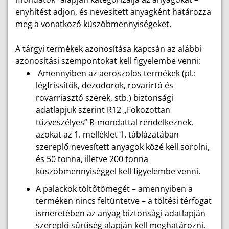
enyhítést adjon, és nevesített anyagként határozza
meg a vonatkozó küszöbmennyiségeket.
A tárgyi termékek azonosítása kapcsán az alábbi
azonosítási szempontokat kell figyelembe venni:
Amennyiben az aeroszolos termékek (pl.:
légfrissítők, dezodorok, rovarirtó és
rovarriasztó szerek, stb.) biztonsági
adatlapjuk szerint R12 „Fokozottan
tűzveszélyes” R-mondattal rendelkeznek,
azokat az 1. melléklet 1. táblázatában
szereplő nevesített anyagok közé kell sorolni,
és 50 tonna, illetve 200 tonna
küszöbmennyiséggel kell figyelembe venni.
A palackok töltőtömegét – amennyiben a
terméken nincs feltüntetve – a töltési térfogat
ismeretében az anyag biztonsági adatlapján
szereplő sűrűség alapján kell meghatározni.