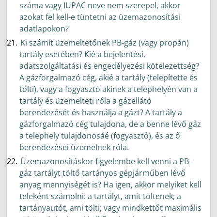
száma vagy IUPAC neve nem szerepel, akkor
azokat fel kell-e tüntetni az üzemazonosítási
adatlapokon?
Ki számít üzemeltetőnek PB-gáz (vagy propán)
tartály esetében? Kié a bejelentési,
adatszolgáltatási és engedélyezési kötelezettség?
A gázforgalmazó cég, akié a tartály (telepítette és
tölti), vagy a fogyasztó akinek a telephelyén van a
tartály és üzemelteti róla a gázellátó
berendezését és használja a gázt? A tartály a
gázforgalmazó cég tulajdona, de a benne lévő gáz
a telephely tulajdonosáé (fogyasztó), és az ő
berendezései üzemelnek róla.
Üzemazonosításkor figyelembe kell venni a PB-
gáz tartályt töltő tartányos gépjárműben lévő
anyag mennyiségét is? Ha igen, akkor melyiket kell
teleként számolni: a tartályt, amit töltenek; a
tartányautót, ami tölti; vagy mindkettőt maximális