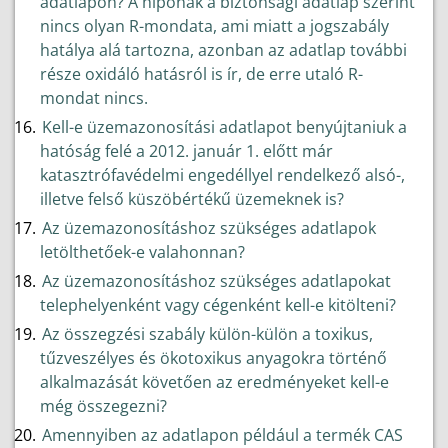
adatlapon? A hipónak a biztonsági adatlap szerint
nincs olyan R-mondata, ami miatt a jogszabály
hatálya alá tartozna, azonban az adatlap további
része oxidáló hatásról is ír, de erre utaló R-
mondat nincs.
Kell-e üzemazonosítási adatlapot benyújtaniuk a
hatóság felé a 2012. január 1. előtt már
katasztrófavédelmi engedéllyel rendelkező alsó-,
illetve felső küszöbértékű üzemeknek is?
Az üzemazonosításhoz szükséges adatlapok
letölthetőek-e valahonnan?
Az üzemazonosításhoz szükséges adatlapokat
telephelyenként vagy cégenként kell-e kitölteni?
Az összegzési szabály külön-külön a toxikus,
tűzveszélyes és ökotoxikus anyagokra történő
alkalmazását követően az eredményeket kell-e
még összegezni?
Amennyiben az adatlapon például a termék CAS