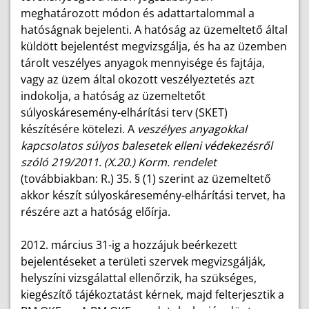
meghatározott módon és adattartalommal a
hatóságnak bejelenti. A hatóság az üzemeltető által
küldött bejelentést megvizsgálja, és ha az üzemben
tárolt veszélyes anyagok mennyisége és fajtája,
vagy az üzem által okozott veszélyeztetés azt
indokolja, a hatóság az üzemeltetőt
súlyoskáresemény-elhárítási terv (SKET)
készítésére kötelezi. A
veszélyes anyagokkal
kapcsolatos súlyos balesetek elleni védekezésről
szóló 219/2011. (X.20.) Korm. rendelet
(továbbiakban: R.) 35. § (1) szerint az üzemeltető
akkor készít súlyoskáresemény-elhárítási tervet, ha
részére azt a hatóság előírja.
2012. március 31-ig a hozzájuk beérkezett
bejelentéseket a területi szervek megvizsgálják,
helyszíni vizsgálattal ellenőrzik, ha szükséges,
kiegészítő tájékoztatást kérnek, majd felterjesztik a