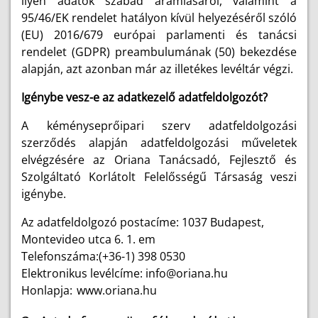
ilyen adatok szabad áramlásáról, valamint a
95/46/EK rendelet hatályon kívül helyezéséről szóló
(EU) 2016/679 európai parlamenti és tanácsi
rendelet (GDPR) preambulumának (50) bekezdése
alapján, azt azonban már az illetékes levéltár végzi.
Igénybe vesz-e az adatkezelő adatfeldolgozót?
A kéményseprőipari szerv adatfeldolgozási
szerződés alapján adatfeldolgozási műveletek
elvégzésére az Oriana Tanácsadó, Fejlesztő és
Szolgáltató Korlátolt Felelősségű Társaság veszi
igénybe.
Az adatfeldolgozó postacíme: 1037 Budapest,
Montevideo utca 6. 1. em
Telefonszáma:(+36-1) 398 0530
Elektronikus levélcíme: info@oriana.hu
Honlapja:
www.oriana.hu