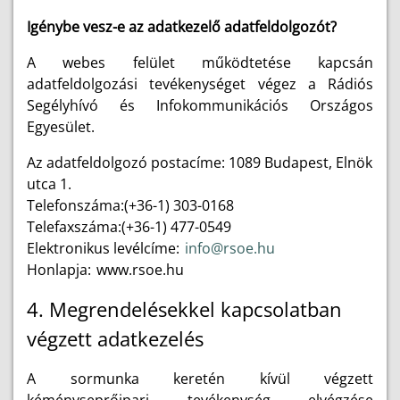
Igénybe vesz-e az adatkezelő adatfeldolgozót?
A webes felület működtetése kapcsán
adatfeldolgozási tevékenységet végez a Rádiós
Segélyhívó és Infokommunikációs Országos
Egyesület.
Az adatfeldolgozó postacíme: 1089 Budapest, Elnök
utca 1.
Telefonszáma:(+36-1) 303-0168
Telefaxszáma:(+36-1) 477-0549
Elektronikus levélcíme:
info@rsoe.hu
Honlapja:
www.rsoe.hu
4. Megrendelésekkel kapcsolatban
végzett adatkezelés
A sormunka keretén kívül végzett
kéményseprőipari tevékenység elvégzése