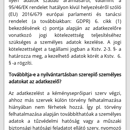
ilyen adatok szabad áramlásáról, valamint a
95/46/EK rendelet hatályon kívül helyezéséről szóló
(EU) 2016/679 európai parlamenti és tanácsi
rendelet (a továbbiakban: GDPR) 6. cikk (1)
bekezdésének c) pontja alapján az adatkezelőre
vonatkozó jogi kötelezettség teljesítéséhez
szükséges a személyes adatok kezelése. A jogi
kötelezettséget a tagállami jogban a Kstv. 2-3. §- a
határozza meg, a kezelhető adatok körét a Kstv. 6.
§ -a rögzíti.
Továbbítja-e a nyilvántartásban szereplő személyes
adatokat az adatkezelő?
Az adatkezelést a kéményseprőipari szerv végzi,
ahhoz más szervek külön törvény felhatalmazása
hiányában nem férhetek hozzá. Így pl. törvény
felhatalmazása alapján továbbíthatóak a személyes
adatok a tűzvédelmi hatóság vagy a műszaki
biztonsági hatósági feladatot ellátó szerv, nyomozó