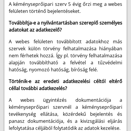
A kéményseprőipari szerv 5 évig őrzi meg a webes
felületen történő bejelentéseket.
Továbbítja-e a nyilvántartásban szereplő személyes
adatokat az adatkezelő?
A webes felületen továbbított adatokhoz más
szervek külön törvény felhatalmazása hiányában
nem férhetek hozzá. Így pl. törvény felhatalmazása
alapján továbbítható a felvétel a tűzvédelmi
hatóság, nyomozó hatóság, bíróság felé.
Történik-e az eredeti adatkezelési céltól eltérő
céllal további adatkezelés?
A webes ügyintézés dokumentációja a
kéményseprőipari szervnél a kéményseprőipari
tevékenység ellátása, közérdekű bejelentés és
panasz dokumentációja, és a kivizsgálási eljárás
lefolytatása céljából folytatódik az adatok kezelése.