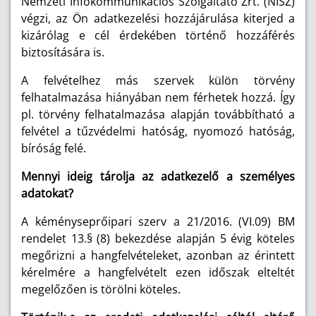
Nemzeti Infokommunikációs Szolgáltató Zrt. (NISZ)
végzi, az Ön adatkezelési hozzájárulása kiterjed a
kizárólag e cél érdekében történő hozzáférés
biztosítására is.
A felvételhez más szervek külön törvény
felhatalmazása hiányában nem férhetek hozzá. Így
pl. törvény felhatalmazása alapján továbbítható a
felvétel a tűzvédelmi hatóság, nyomozó hatóság,
bíróság felé.
Mennyi ideig tárolja az adatkezelő a személyes
adatokat?
A kéményseprőipari szerv a 21/2016. (VI.09) BM
rendelet 13.§ (8) bekezdése alapján 5 évig köteles
megőrizni a hangfelvételeket, azonban az érintett
kérelmére a hangfelvételt ezen időszak elteltét
megelőzően is törölni köteles.