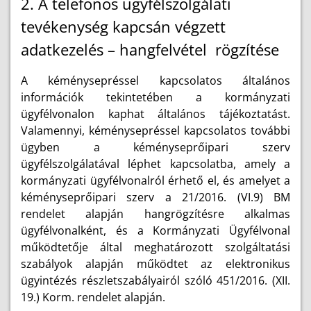
2. A telefonos ügyfélszolgálati
tevékenység kapcsán végzett
adatkezelés – hangfelvétel rögzítése
A kéménysepréssel kapcsolatos általános
információk tekintetében a kormányzati
ügyfélvonalon kaphat általános tájékoztatást.
Valamennyi, kéménysepréssel kapcsolatos további
ügyben a kéményseprőipari szerv
ügyfélszolgálatával léphet kapcsolatba, amely a
kormányzati ügyfélvonalról érhető el, és amelyet a
kéményseprőipari szerv a 21/2016. (VI.9) BM
rendelet alapján hangrögzítésre alkalmas
ügyfélvonalként, és a Kormányzati Ügyfélvonal
működtetője által meghatározott szolgáltatási
szabályok alapján működtet az elektronikus
ügyintézés részletszabályairól szóló 451/2016. (XII.
19.) Korm. rendelet alapján.