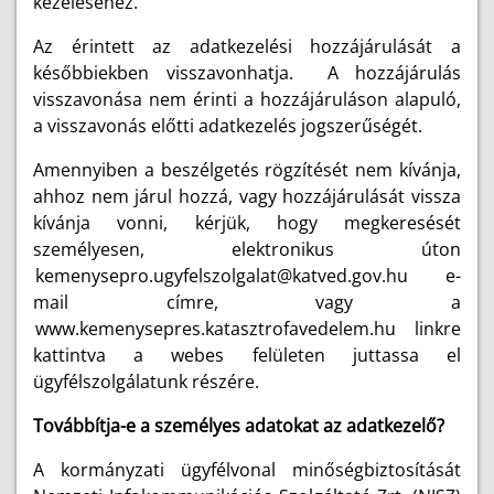
kezeléséhez.
Az érintett az adatkezelési hozzájárulását a
későbbiekben visszavonhatja. A hozzájárulás
visszavonása nem érinti a hozzájáruláson alapuló,
a visszavonás előtti adatkezelés jogszerűségét.
Amennyiben a beszélgetés rögzítését nem kívánja,
ahhoz nem járul hozzá, vagy hozzájárulását vissza
kívánja vonni, kérjük, hogy megkeresését
személyesen, elektronikus úton
kemenysepro.ugyfelszolgalat@katved.gov.hu
e-
mail címre, vagy a
www.kemenysepres.katasztrofavedelem.hu
linkre
kattintva a webes felületen juttassa el
ügyfélszolgálatunk részére.
Továbbítja-e a személyes adatokat az adatkezelő?
A kormányzati ügyfélvonal minőségbiztosítását