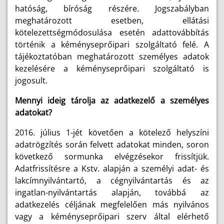
hatóság, bíróság részére. Jogszabályban
meghatározott esetben, ellátási
kötelezettségmódosulása esetén adattovábbítás
történik a kéményseprőipari szolgáltató felé. A
tájékoztatóban meghatározott személyes adatok
kezelésére a kéményseprőipari szolgáltató is
jogosult.
Mennyi ideig tárolja az adatkezelő a személyes
adatokat?
2016. július 1-jét követően a kötelező helyszíni
adatrögzítés során felvett adatokat minden, soron
következő sormunka elvégzésekor frissítjük.
Adatfrissítésre a Kstv. alapján a személyi adat- és
lakcímnyilvántartó, a cégnyilvántartás és az
ingatlan-nyilvántartás alapján, továbbá az
adatkezelés céljának megfelelően más nyilvános
vagy a kéményseprőipari szerv által elérhető