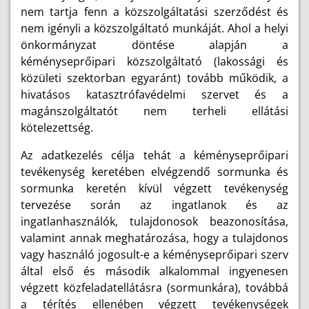
nem tartja fenn a közszolgáltatási szerződést és
nem igényli a közszolgáltató munkáját. Ahol a helyi
önkormányzat döntése alapján a
kéményseprőipari közszolgáltató (lakossági és
közületi szektorban egyaránt) tovább működik, a
hivatásos katasztrófavédelmi szervet és a
magánszolgáltatót nem terheli ellátási
kötelezettség.
Az adatkezelés célja tehát a kéményseprőipari
tevékenység keretében elvégzendő sormunka és
sormunka keretén kívül végzett tevékenység
tervezése során az ingatlanok és az
ingatlanhasználók, tulajdonosok beazonosítása,
valamint annak meghatározása, hogy a tulajdonos
vagy használó jogosult-e a kéményseprőipari szerv
által első és második alkalommal ingyenesen
végzett közfeladatellátásra (sormunkára), továbbá
a térítés ellenében végzett tevékenységek