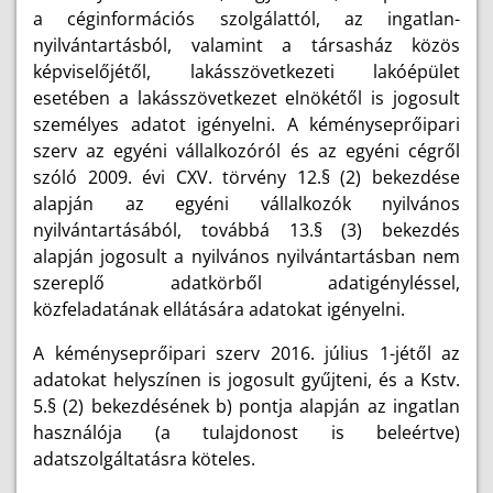
a céginformációs szolgálattól, az ingatlan-
nyilvántartásból, valamint a társasház közös
képviselőjétől, lakásszövetkezeti lakóépület
esetében a lakásszövetkezet elnökétől is jogosult
személyes adatot igényelni. A kéményseprőipari
szerv az egyéni vállalkozóról és az egyéni cégről
szóló 2009. évi CXV. törvény 12.§ (2) bekezdése
alapján az egyéni vállalkozók nyilvános
nyilvántartásából, továbbá 13.§ (3) bekezdés
alapján jogosult a nyilvános nyilvántartásban nem
szereplő adatkörből adatigényléssel,
közfeladatának ellátására adatokat igényelni.
A kéményseprőipari szerv 2016. július 1-jétől az
adatokat helyszínen is jogosult gyűjteni, és a Kstv.
5.§ (2) bekezdésének b) pontja alapján az ingatlan
használója (a tulajdonost is beleértve)
adatszolgáltatásra köteles.