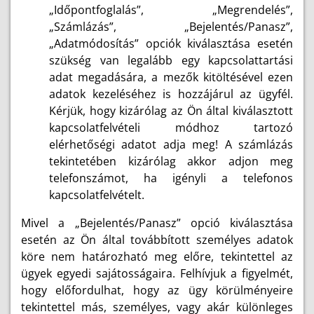
„Időpontfoglalás”, „Megrendelés”,
„Számlázás”, „Bejelentés/Panasz”,
„Adatmódosítás” opciók kiválasztása esetén
szükség van legalább egy kapcsolattartási
adat megadására, a mezők kitöltésével ezen
adatok kezeléséhez is hozzájárul az ügyfél.
Kérjük, hogy kizárólag az Ön által kiválasztott
kapcsolatfelvételi módhoz tartozó
elérhetőségi adatot adja meg! A számlázás
tekintetében kizárólag akkor adjon meg
telefonszámot, ha igényli a telefonos
kapcsolatfelvételt.
Mivel a „Bejelentés/Panasz” opció kiválasztása
esetén az Ön által továbbított személyes adatok
köre nem határozható meg előre, tekintettel az
ügyek egyedi sajátosságaira. Felhívjuk a figyelmét,
hogy előfordulhat, hogy az ügy körülményeire
tekintettel más, személyes, vagy akár különleges