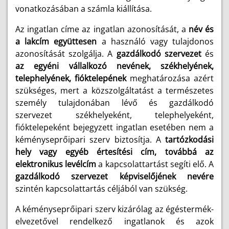
vonatkozásában a számla kiállítása.
Az ingatlan címe az ingatlan azonosítását, a
név és
a lakcím együttesen
a használó vagy tulajdonos
azonosítását szolgálja. A
gazdálkodó szervezet
és
az egyéni vállalkozó nevének, székhelyének,
telephelyének, fióktelepének
meghatározása azért
szükséges, mert a közszolgáltatást a természetes
személy tulajdonában lévő és gazdálkodó
szervezet székhelyeként, telephelyeként,
fióktelepeként bejegyzett ingatlan esetében nem a
kéményseprőipari szerv biztosítja. A
tartózkodási
hely vagy egyéb értesítési cím, továbbá az
elektronikus levélcím
a kapcsolattartást segíti elő. A
gazdálkodó szervezet képviselőjének nevére
szintén kapcsolattartás céljából van szükség.
A kéményseprőipari szerv kizárólag az égéstermék-
elvezetővel rendelkező ingatlanok és azok