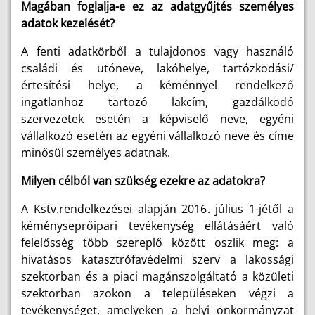
Magában foglalja-e ez az adatgyűjtés személyes
adatok kezelését?
A fenti adatkörből a tulajdonos vagy használó
családi és utóneve, lakóhelye, tartózkodási/
értesítési helye, a kéménnyel rendelkező
ingatlanhoz tartozó lakcím, gazdálkodó
szervezetek esetén a képviselő neve, egyéni
vállalkozó esetén az egyéni vállalkozó neve és címe
minősül személyes adatnak.
Milyen célból van szükség ezekre az adatokra?
A Kstv.rendelkezései alapján 2016. július 1-jétől a
kéményseprőipari tevékenység ellátásáért való
felelősség több szereplő között oszlik meg: a
hivatásos katasztrófavédelmi szerv a lakossági
szektorban és a piaci magánszolgáltató a közületi
szektorban azokon a településeken végzi a
tevékenységet, amelyeken a helyi önkormányzat