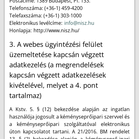
Postacíme: 1389 Budapest, Pf. 133.
Telefonszáma: (+36-1) 459-4200
Telefaxszáma: (+36-1) 303-1000
Elektronikus levélcíme:
info@nisz.hu
Honlapja:
http://www.nisz.hu/
3. A webes ügyintézési felület
üzemeltetése kapcsán végzett
adatkezelés (a megrendelések
kapcsán végzett adatkezelések
kivételével, melyet a 4. pont
tartalmaz)
A Kstv. 5. § (12) bekezdése alapján az ingatlan
használója jogosult a kéményseprőipari szervvel és
a kéményseprőipari szolgáltatóval elektronikus
úton kapcsolatot tartani. A 21/2016. BM rendelet
13. § (2) bekezdése alapján a kéményseprő-ipari