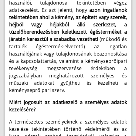
használói, tulajdonosai tekintetében végez
adatkezelést. Ez azt jelenti, hogy
azon ingatlanok
tekintetében ahol a kémény, az épített vagy szerelt,
héjból vagy héjakból álló szerkezet, a
tüzelőberendezésben keletkezett égésterméket a
járatán keresztül a szabadba vezetheti
(működő és
tartalék égéstermék-elvezető) az ingatlan
használójának vagy tulajdonosának beazonosítása
és a kapcsolattartás, valamint a kéményseprőipari
tevékenység megszervezése érdekében a
jogszabályban meghatározott személyes és
műszaki adatokat gyűjtheti és kezelheti a
kéményseprőipari szerv.
Miért jogosult az adatkezelő a személyes adatok
kezelésére?
A természetes személyeknek a személyes adatok
kezelése tekintetében történő védelméről és az