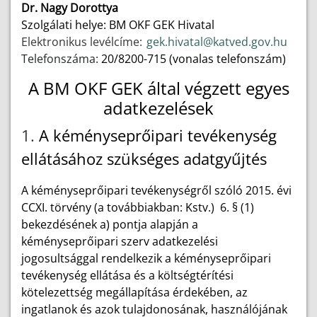
Dr. Nagy Dorottya
Szolgálati helye: BM OKF GEK Hivatal
Elektronikus levélcíme:
gek.hivatal@katved.gov.hu
Telefonszáma:
20/8200-715 (vonalas telefonszám)
A BM OKF GEK által végzett egyes
adatkezelések
1.
A kéményseprőipari tevékenység
ellátásához szükséges adatgyűjtés
A kéményseprőipari tevékenységről szóló 2015. évi
CCXI. törvény (a továbbiakban: Kstv.) 6. § (1)
bekezdésének a) pontja alapján a
kéményseprőipari szerv adatkezelési
jogosultsággal rendelkezik a kéményseprőipari
tevékenység ellátása és a költségtérítési
kötelezettség megállapítása érdekében, az
ingatlanok és azok tulajdonosának, használójának