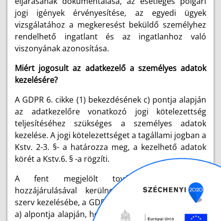
eljárásának dokumentálása, az esetleges polgári
jogi igények érvényesítése, az egyedi ügyek
vizsgálatához a megkeresést beküldő személyhez
rendelhető ingatlant és az ingatlanhoz való
viszonyának azonosítása.
Miért jogosult az adatkezelő a személyes adatok
kezelésére?
A GDPR 6. cikke (1) bekezdésének c) pontja alapján
az adatkezelőre vonatkozó jogi kötelezettség
teljesítéséhez szükséges a személyes adatok
kezelése. A jogi kötelezettséget a tagállami jogban a
Kstv. 2-3. §- a határozza meg, a kezelhető adatok
körét a Kstv.6. § -a rögzíti.
A fent megjelölt további adatok Ön
hozzájárulásával kerülnek a kéményseprőipari
szerv kezelésébe, a GDPR 6. cikke (1) bekezdésének
a) alpontja alapján, hozzájárulás alapján jogosult a