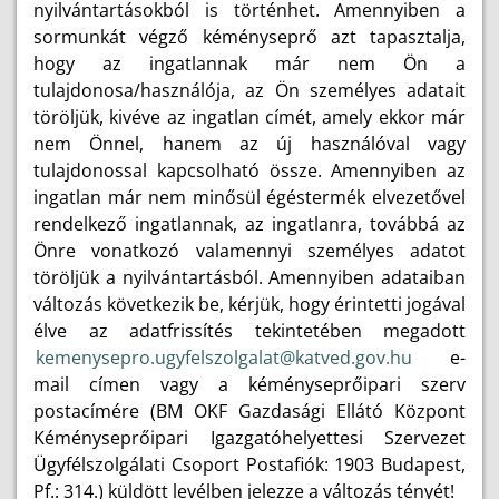
nyilvántartásokból is történhet. Amennyiben a
sormunkát végző kéményseprő azt tapasztalja,
hogy az ingatlannak már nem Ön a
tulajdonosa/használója, az Ön személyes adatait
töröljük, kivéve az ingatlan címét, amely ekkor már
nem Önnel, hanem az új használóval vagy
tulajdonossal kapcsolható össze. Amennyiben az
ingatlan már nem minősül égéstermék elvezetővel
rendelkező ingatlannak, az ingatlanra, továbbá az
Önre vonatkozó valamennyi személyes adatot
töröljük a nyilvántartásból. Amennyiben adataiban
változás következik be, kérjük, hogy érintetti jogával
élve az adatfrissítés tekintetében megadott
kemenysepro.ugyfelszolgalat@katved.gov.hu
e-
mail címen vagy a kéményseprőipari szerv
postacímére (BM OKF Gazdasági Ellátó Központ
Kéményseprőipari Igazgatóhelyettesi Szervezet
Ügyfélszolgálati Csoport Postafiók: 1903 Budapest,
Pf.: 314.) küldött levélben jelezze a változás tényét!