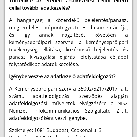
Történik-e az eredeti adatkezelési céltól eltérő
céllal további adatkezelés?
A hanganyag a közérdekű bejelentés/panasz,
megrendelés, időpontegyeztetés dokumentációja,
és így annak rögzítését követően a
kéményseprőipari szervnél a kéményseprőipari
tevékenység ellátása, közérdekű bejelentés és
panasz kivizsgálási eljárás lefolytatása céljából
folytatódik az adatok kezelése.
Igénybe vesz-e az adatkezelő adatfeldolgozót?
A Kéményseprőipari szerv a 35002/5217/2017. ált.
számú adatfeldolgozási szerződés alapján
adatfeldolgozási műveletek elvégzésére a NISZ
Nemzeti Infokommunikációs Szolgáltató Zrt-t,
adatfeldolgozóként veszi igénybe.
Székhelye: 1081 Budapest, Csokonai u. 3.