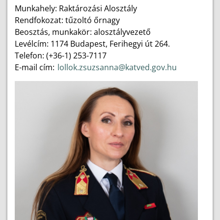
Munkahely: Raktározási Alosztály
Rendfokozat: tűzoltó őrnagy
Beosztás, munkakör: alosztályvezető
Levélcím: 1174 Budapest, Ferihegyi út 264.
Telefon: (+36-1) 253-7117
E-mail cím:
lollok.zsuzsanna@katved.gov.hu