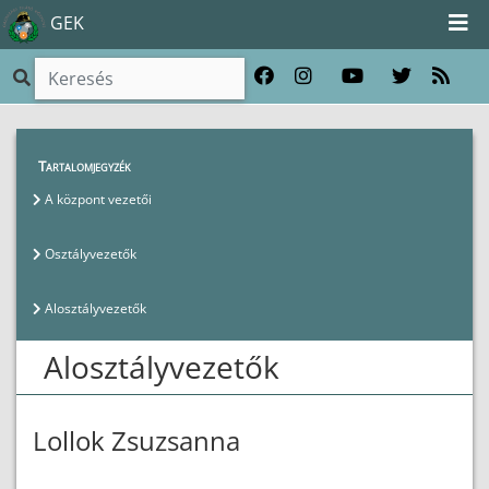
GEK
Magunkról
>
Vezetők
>
Alosztályvezetők
Tartalomjegyzék
A központ vezetői
Osztályvezetők
Alosztályvezetők
Alosztályvezetők
Lollok Zsuzsanna