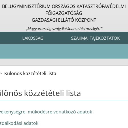
BELÜGYMINISZTÉRIUM ORSZÁGOS KATASZTRÓFAVÉDELMI
FŐIGAZGATÓSÁG
GAZDASÁGI ELLÁTÓ KÖZPONT
„Magyarország szolgálatában a biztonságért”
LAKOSSÁG
SZAKMAI TÁJÉKOZTATÓK
>
Különös közzétételi lista
lönös közzétételi lista
vékenységre, működésre vonatkozó adatok
zdálkodási adatok