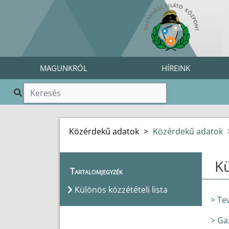
MAGUNKRÓL
HÍREINK
Közérdekű adatok
>
Közérdekű adatok
Kü
Tartalomjegyzék
Különös közzétételi lista
> Te
> Ga