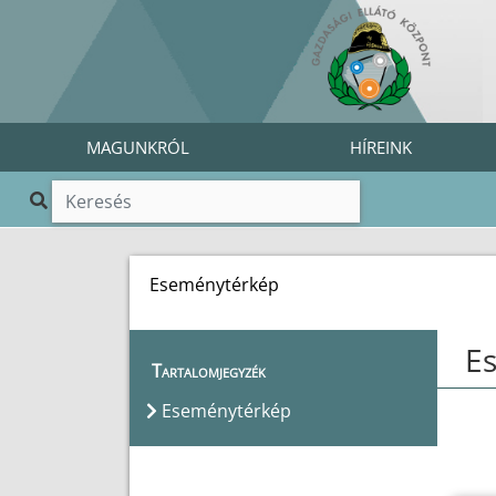
MAGUNKRÓL
HÍREINK
Eseménytérkép
E
Tartalomjegyzék
Eseménytérkép