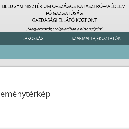
BELÜGYMINISZTÉRIUM ORSZÁGOS KATASZTRÓFAVÉDELMI
FŐIGAZGATÓSÁG
GAZDASÁGI ELLÁTÓ KÖZPONT
„Magyarország szolgálatában a biztonságért”
LAKOSSÁG
SZAKMAI TÁJÉKOZTATÓK
seménytérkép