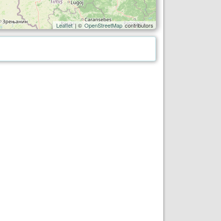
Leaflet
| ©
OpenStreetMap
contributors