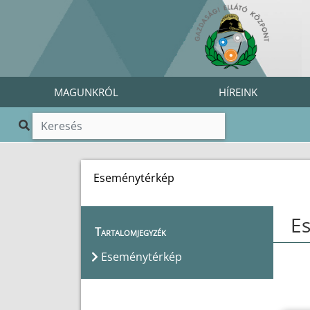
MAGUNKRÓL
HÍREINK
Eseménytérkép
E
Tartalomjegyzék
Eseménytérkép