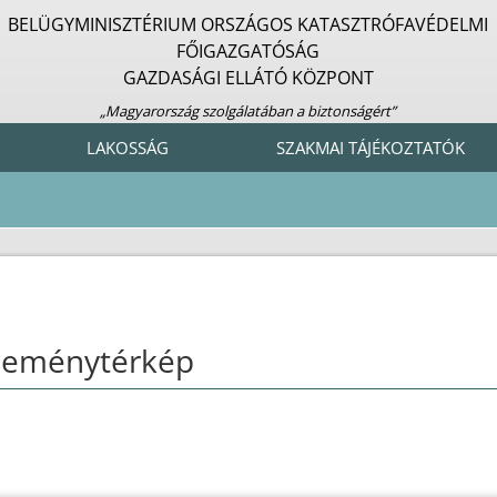
BELÜGYMINISZTÉRIUM ORSZÁGOS KATASZTRÓFAVÉDELMI
FŐIGAZGATÓSÁG
GAZDASÁGI ELLÁTÓ KÖZPONT
„Magyarország szolgálatában a biztonságért”
LAKOSSÁG
SZAKMAI TÁJÉKOZTATÓK
seménytérkép