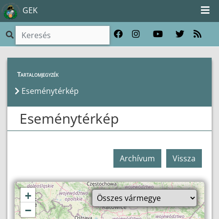
GEK
Eseménytérkép
Tartalomjegyzék
Eseménytérkép
Eseménytérkép
Archívum
Vissza
+
−