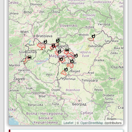
Leaflet
| ©
OpenStreetMap
contributors