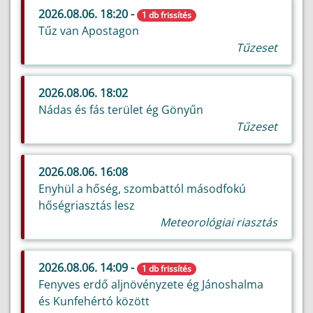
2026.08.06. 18:20 -
1 db frissítés
Tűz van Apostagon
Tűzeset
2026.08.06. 18:02
Nádas és fás terület ég Gönyűn
Tűzeset
2026.08.06. 16:08
Enyhül a hőség, szombattól másodfokú
hőségriasztás lesz
Meteorológiai riasztás
2026.08.06. 14:09 -
1 db frissítés
Fenyves erdő aljnövényzete ég Jánoshalma
és Kunfehértó között