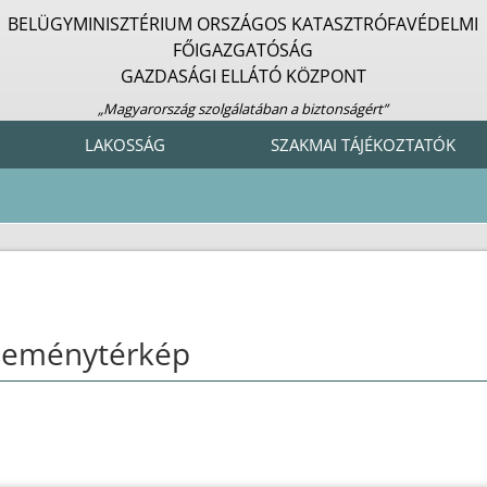
BELÜGYMINISZTÉRIUM ORSZÁGOS KATASZTRÓFAVÉDELMI
FŐIGAZGATÓSÁG
GAZDASÁGI ELLÁTÓ KÖZPONT
„Magyarország szolgálatában a biztonságért”
LAKOSSÁG
SZAKMAI TÁJÉKOZTATÓK
seménytérkép