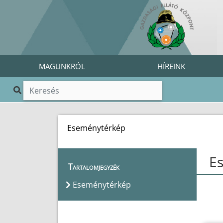
MAGUNKRÓL
HÍREINK
Eseménytérkép
E
Tartalomjegyzék
Eseménytérkép