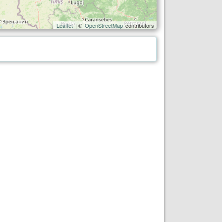
Leaflet
| ©
OpenStreetMap
contributors