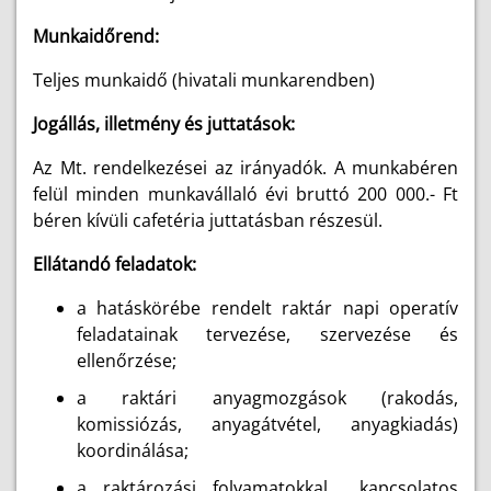
Munkaidőrend:
Teljes munkaidő (hivatali munkarendben)
Jogállás, illetmény és juttatások:
Az Mt. rendelkezései az irányadók.
A munkabéren
felül minden munkavállaló évi bruttó 200 000.- Ft
béren kívüli cafetéria juttatásban részesül.
Ellátandó feladatok:
a hatáskörébe rendelt raktár napi operatív
feladatainak tervezése, szervezése és
ellenőrzése;
a raktári anyagmozgások (rakodás,
komissiózás, anyagátvétel, anyagkiadás)
koordinálása;
a raktározási folyamatokkal kapcsolatos