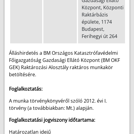
Gazdasági Ellátó
Központ, Központi
Raktárbázis
épülete, 1174
Budapest,
Ferihegyi út 264
Álláshirdetés a BM Országos Katasztrófavédelmi
Főigazgatóság Gazdasági Ellátó Központ (BM OKF
GEK) Raktározási Alosztály raktáros munkakör
betöltésére.
Foglalkoztatás:
A munka törvénykönyvéről szóló 2012. évi I.
törvény (a továbbiakban: Mt.) alapján.
Foglalkoztatási jogviszony időtartama:
Határozatlan idejű