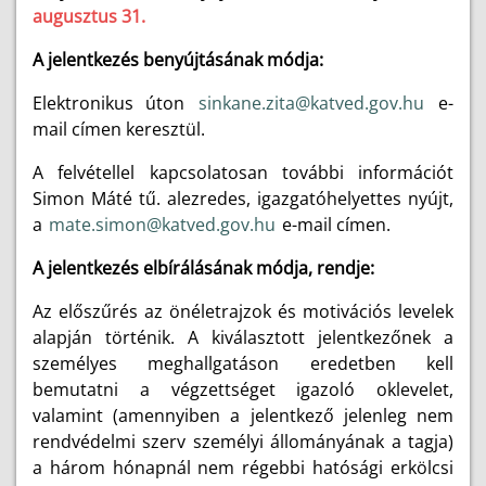
augusztus 31.
A jelentkezés benyújtásának módja:
Elektronikus úton
sinkane.zita@katved.gov.hu
e-
mail címen keresztül.
A felvétellel kapcsolatosan további információt
Simon Máté tű. alezredes, igazgatóhelyettes nyújt,
a
mate.simon@katved.gov.hu
e-mail címen.
A jelentkezés elbírálásának módja, rendje:
Az előszűrés az önéletrajzok és motivációs levelek
alapján történik. A kiválasztott jelentkezőnek a
személyes meghallgatáson eredetben kell
bemutatni a végzettséget igazoló oklevelet,
valamint (amennyiben a jelentkező jelenleg nem
rendvédelmi szerv személyi állományának a tagja)
a három hónapnál nem régebbi hatósági erkölcsi