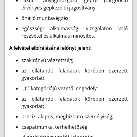
raktári anyagmozgató gépre (targonca)
érvényes gépkezelői jogosítvány,
önálló munkavégzés;
egészségi alkalmassági vizsgálaton való
részvétel és alkalmas minősítés.
A felvétel elbírálásánál előnyt jelent:
szakirányú végzettség;
az ellátandó feladatok körében szerzett
gyakorlat;
„C” kategóriájú vezetői engedély;
az ellátandó feladatok körében szerzett
gyakorlat;
precíz, alapos, megbízható személyiség;
csapatmunka, terhelhetőség;