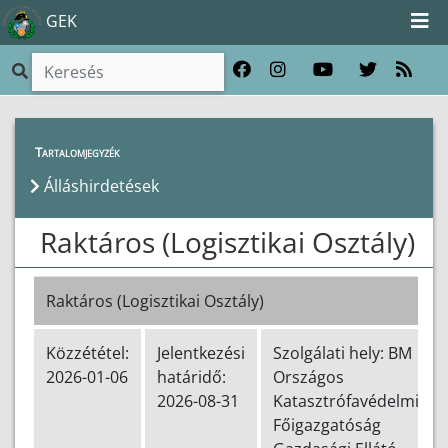
GEK
Szakmai tájékoztatók
>
Álláshirdetés
Tartalomjegyzék
Álláshirdetések
Raktáros (Logisztikai Osztály)
Raktáros (Logisztikai Osztály)
Közzététel:
Jelentkezési
Szolgálati hely: BM
2026-01-06
határidő:
Országos
2026-08-31
Katasztrófavédelmi
Főigazgatóság