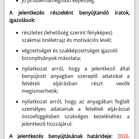
jó problémamegoldó képesség.
A jelentkezés részeként benyújtandó iratok,
igazolások:
részletes (lehetőség szerint fényképes)
szakmai önéletrajz és motivációs levél;
végzettséget és szakképzettséget igazoló
bizonyítványok másolata;
nyilatkozat arról, hogy a jelentkező által
benyújtott anyagban szereplő adatokat a
felvételi eljárásban részt vevők
megismerhetik;
nyilatkozat arról, hogy az anyagában foglalt
személyes adatainak a felvételi eljárással
összefüggésben szükséges kezeléséhez a
jelentkező hozzájárul.
A jelentkezés benyújtásának határideje:
2026.