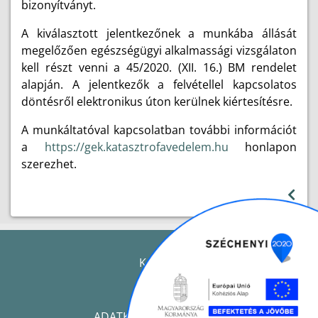
bizonyítványt.
A kiválasztott jelentkezőnek a munkába állását
megelőzően egészségügyi alkalmassági vizsgálaton
kell részt venni a 45/2020. (XII. 16.) BM rendelet
alapján. A jelentkezők a felvétellel kapcsolatos
döntésről elektronikus úton kerülnek kiértesítésre.
A munkáltatóval kapcsolatban további információt
a
https://gek.katasztrofavedelem.hu
honlapon
szerezhet.
KAPCSOLAT
IMPRESSZUM
ADATKEZELÉSI TÁJÉKOZTATÓ