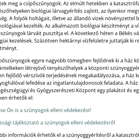
ntek meg a csípőszúnyogok. Az elmúlt hetekben a katasztró
szőhelyeken biológiai lárvagyérítés zajlott, az ilyenkor meg
ég. A folyók holtágait, illetve az állandó vizek növényzettel bo
ológiával kezelték. Az alkalmazott biológiai készítményt a ví
szúnyogok lárváit pusztítja el. A következő héten a Békés 
giai kezelések. Százötven hektárnyi vízfelületre juttatják ki re
ítményt.
pőszúnyogok egyre nagyobb tömegben fejlődnek ki a ház körü
ntelkeken létrejövő tenyészőhelyek a központi szúnyoggyér
n fejlődő vérszívók terjedésének megakadályozása, a ház kö
oghálóval lefedése az ingatlantulajdonosok feladata. A ház
észségügyi és Gyógyszerészeti Központ egy plakátot és egy 
ken érhetők el:
tse Ön is a szúnyogok elleni védekezést!
ssági tájékoztató a szúnyogok elleni védekezésről
bbi információk érhetők el a szúnyoggyérítésről a kataszt