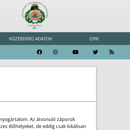
KÖZÉRDEKŰ ADATOK
GYIK
zúnyogártalom. Az átvonuló záporok
es élőhelyeket, de eddig csak lokálisan