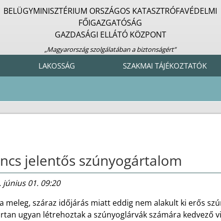
BELÜGYMINISZTÉRIUM ORSZÁGOS KATASZTRÓFAVÉDELMI
FŐIGAZGATÓSÁG
GAZDASÁGI ELLÁTÓ KÖZPONT
„Magyarország szolgálatában a biztonságért”
LAKOSSÁG
SZAKMAI TÁJÉKOZTATÓK
ncs jelentős szúnyogártalom
 június 01. 09:20
a meleg, száraz időjárás miatt eddig nem alakult ki erős s
rtan ugyan létrehoztak a szúnyoglárvák számára kedvező viz