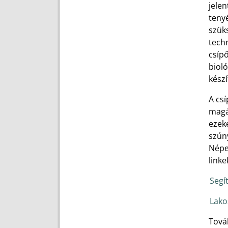
jele
tenyé
szüks
techn
csípő
bioló
kész
A csí
magá
ezeke
szúny
Népeg
linke
Segí
Lako
Tová