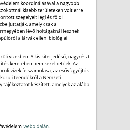
favédelem koordinálásával a nagyobb
szokottnál kisebb területeken volt erre
rított szegélyeit légi és földi
zbe juttatják, amely csak a
vármegyében lévő holtágaknál lesznek
pülőről a lárvák elleni biológiai
li vizekben. A kis kiterjedésű, nagyrészt
ítés keretében nem kezelhetőek. Az
rüli vizek felszámolása, az esővízgyűjtők
 körüli teendőkről a Nemzeti
tájékoztatót készített, amelyek az alábbi
rófavédelem
weboldalán
.