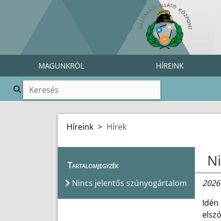
MAGUNKRÓL
HÍREINK
Híreink
>
Hírek
Ni
Tartalomjegyzék
Nincs jelentős szúnyogártalom
2026.
Idén 
elszó