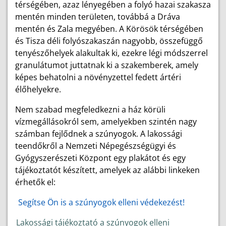
térségében, azaz lényegében a folyó hazai szakasza
mentén minden területen, továbbá a Dráva
mentén és Zala megyében. A Körösök térségében
és Tisza déli folyószakaszán nagyobb, összefüggő
tenyészőhelyek alakultak ki, ezekre légi módszerrel
granulátumot juttatnak ki a szakemberek, amely
képes behatolni a növényzettel fedett ártéri
élőhelyekre.
Nem szabad megfeledkezni a ház körüli
vízmegállásokról sem, amelyekben szintén nagy
számban fejlődnek a szúnyogok. A lakossági
teendőkről a Nemzeti Népegészségügyi és
Gyógyszerészeti Központ egy plakátot és egy
tájékoztatót készített, amelyek az alábbi linkeken
érhetők el:
Segítse Ön is a szúnyogok elleni védekezést!
Lakossági tájékoztató a szúnyogok elleni