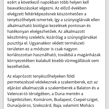
ezért a következő napokban több helyen kell
beavatkozásokat végezni. Az előző években
elvégzett feltérképezésnek köszönhetően a
tenyészőhelyek ismertek, így a szúnyoglárvák ellen
alkalmazható biológiai kezelések pontosan és
hatékonyan elvégezhetőek. Az alkalmazott
készítmény szelektív, kizárólag a szúnyoglárvákat
pusztítja el. Ugyanakkor védett természeti
területen ez a módszer is csak nagyon
korlátozottan használható, továbbá a magánházak
környezetében kialakult kisebb vízmegállások sem
kezelhetőek.
Az elaprózott tenyészőhelyeken földi
permetezéssel védekeznek a szakemberek, ezt az
eljárást alkalmazzák a szakemberek a Balaton és a
Velencei-tó térségében, a Duna mentén a
Szigetközben, Komárom, Budapest, Csepel-sziget,
Dunaújváros, Szekszárd, Baja, valamint Mohács