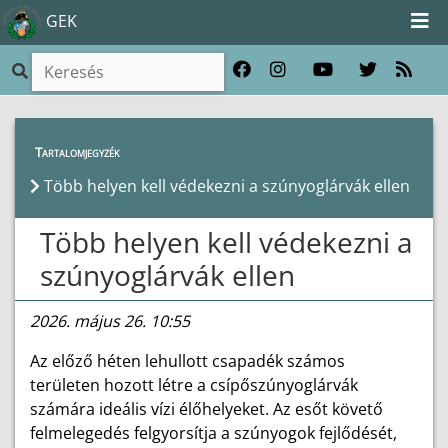
GEK
Híreink
>
Hírek
Tartalomjegyzék
Több helyen kell védekezni a szúnyoglárvák ellen
Több helyen kell védekezni a
szúnyoglárvák ellen
2026. május 26. 10:55
Az előző héten lehullott csapadék számos
területen hozott létre a csípőszúnyoglárvák
számára ideális vízi élőhelyeket. Az esőt követő
felmelegedés felgyorsítja a szúnyogok fejlődését,