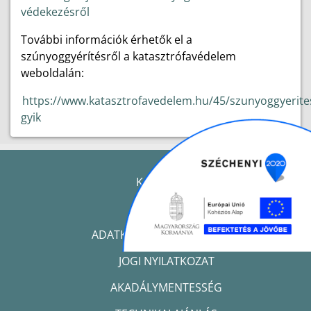
védekezésről
További információk érhetők el a
szúnyoggyérítésről a katasztrófavédelem
weboldalán:
https://www.katasztrofavedelem.hu/45/szunyoggyerite
gyik
KAPCSOLAT
IMPRESSZUM
ADATKEZELÉSI TÁJÉKOZTATÓ
JOGI NYILATKOZAT
AKADÁLYMENTESSÉG