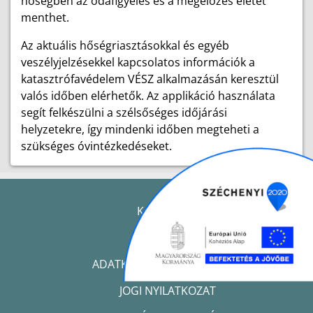
hőségben az odafigyelés és a megelőzés életet
menthet.
Az aktuális hőségriasztásokkal és egyéb
veszélyjelzésekkel kapcsolatos információk a
katasztrófavédelem VÉSZ alkalmazásán keresztül
valós időben elérhetők. Az applikáció használata
segít felkészülni a szélsőséges időjárási
helyzetekre, így mindenki időben megteheti a
szükséges óvintézkedéseket.
KAPCSOLAT
IMPRESSZUM
ADATKEZELÉSI TÁJÉKOZTATÓ
JOGI NYILATKOZAT