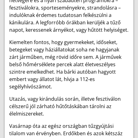
hétvégére és a nyári szabadtéri programokra –
fesztiválokra, sporteseményekre, strandolásra –
indulóknak érdemes tudatosan felkészülni a
kánikulára. A legforróbb órákban kerüljék a tűző
napot, keressenek árnyékot, vagy hűtött helyiséget.
Kiemelten fontos, hogy gyermekeket, időseket,
betegeket vagy háziállatokat soha ne hagyjanak
zárt járműben, még rövid időre sem. A járművek
belső hőmérséklete percek alatt életveszélyes
szintre emelkedhet. Ha bárki autóban hagyott
embert vagy állatot lát, hívja a 112-es
segélyhívószámot.
Utazás, vagy kirándulás során, illetve fesztiválon
célszerű jól zárható hűtőtáskában tárolni az
élelmiszereket.
Vasárnap óta az egész országban tűzgyújtási
tilalom van érvényben. Erdőkben és azok kétszáz