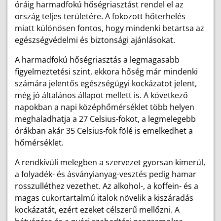
óráig harmadfokú hőségriasztást rendel el az
ország teljes területére. A fokozott hőterhelés
miatt különösen fontos, hogy mindenki betartsa az
egészségvédelmi és biztonsági ajánlásokat.
A harmadfokú hőségriasztás a legmagasabb
figyelmeztetési szint, ekkora hőség már mindenki
számára jelentős egészségügyi kockázatot jelent,
még jó általános állapot mellett is. A következő
napokban a napi középhőmérséklet több helyen
meghaladhatja a 27 Celsius-fokot, a legmelegebb
órákban akár 35 Celsius-fok fölé is emelkedhet a
hőmérséklet.
A rendkívüli melegben a szervezet gyorsan kimerül,
a folyadék- és ásványianyag-vesztés pedig hamar
rosszulléthez vezethet. Az alkohol-, a koffein- és a
magas cukortartalmú italok növelik a kiszáradás
kockázatát, ezért ezeket célszerű mellőzni. A