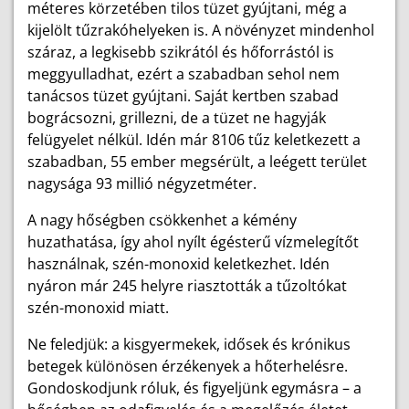
méteres körzetében tilos tüzet gyújtani, még a
kijelölt tűzrakóhelyeken is. A növényzet mindenhol
száraz, a legkisebb szikrától és hőforrástól is
meggyulladhat, ezért a szabadban sehol nem
tanácsos tüzet gyújtani. Saját kertben szabad
bográcsozni, grillezni, de a tüzet ne hagyják
felügyelet nélkül. Idén már 8106 tűz keletkezett a
szabadban, 55 ember megsérült, a leégett terület
nagysága 93 millió négyzetméter.
A nagy hőségben csökkenhet a kémény
huzathatása, így ahol nyílt égésterű vízmelegítőt
használnak, szén-monoxid keletkezhet. Idén
nyáron már 245 helyre riasztották a tűzoltókat
szén-monoxid miatt.
Ne feledjük: a kisgyermekek, idősek és krónikus
betegek különösen érzékenyek a hőterhelésre.
Gondoskodjunk róluk, és figyeljünk egymásra – a