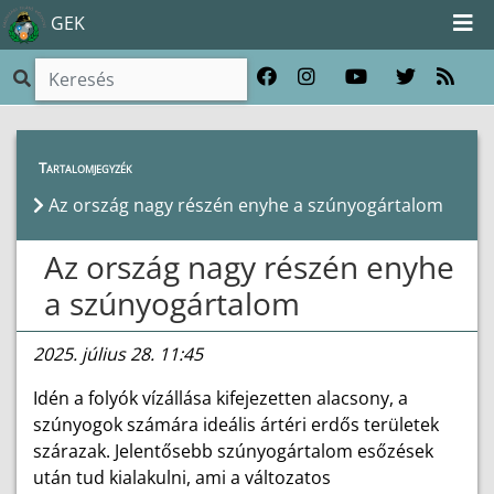
GEK
Híreink
>
Hírek
Tartalomjegyzék
Az ország nagy részén enyhe a szúnyogártalom
Az ország nagy részén enyhe
a szúnyogártalom
2025. július 28. 11:45
Idén a folyók vízállása kifejezetten alacsony, a
szúnyogok számára ideális ártéri erdős területek
szárazak. Jelentősebb szúnyogártalom esőzések
után tud kialakulni, ami a változatos