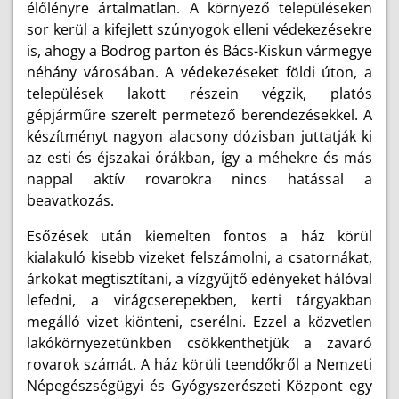
élőlényre ártalmatlan. A környező településeken
sor kerül a kifejlett szúnyogok elleni védekezésekre
is, ahogy a Bodrog parton és Bács-Kiskun vármegye
néhány városában. A védekezéseket földi úton, a
települések lakott részein végzik, platós
gépjárműre szerelt permetező berendezésekkel. A
készítményt nagyon alacsony dózisban juttatják ki
az esti és éjszakai órákban, így a méhekre és más
nappal aktív rovarokra nincs hatással a
beavatkozás.
Esőzések után kiemelten fontos a ház körül
kialakuló kisebb vizeket felszámolni, a csatornákat,
árkokat megtisztítani, a vízgyűjtő edényeket hálóval
lefedni, a virágcserepekben, kerti tárgyakban
megálló vizet kiönteni, cserélni. Ezzel a közvetlen
lakókörnyezetünkben csökkenthetjük a zavaró
rovarok számát. A ház körüli teendőkről a Nemzeti
Népegészségügyi és Gyógyszerészeti Központ egy