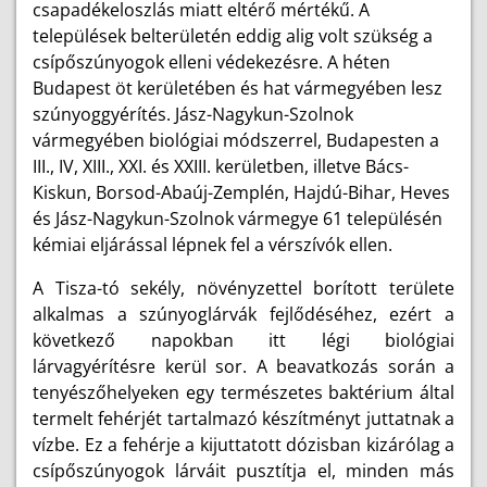
csapadékeloszlás miatt eltérő mértékű. A
települések belterületén eddig alig volt szükség a
csípőszúnyogok elleni védekezésre. A héten
Budapest öt kerületében és hat vármegyében lesz
szúnyoggyérítés. Jász-Nagykun-Szolnok
vármegyében biológiai módszerrel, Budapesten a
III., IV, XIII., XXI. és XXIII. kerületben, illetve Bács-
Kiskun, Borsod-Abaúj-Zemplén, Hajdú-Bihar, Heves
és Jász-Nagykun-Szolnok vármegye 61 településén
kémiai eljárással lépnek fel a vérszívók ellen.
A Tisza-tó sekély, növényzettel borított területe
alkalmas a szúnyoglárvák fejlődéséhez, ezért a
következő napokban itt légi biológiai
lárvagyérítésre kerül sor. A beavatkozás során a
tenyészőhelyeken egy természetes baktérium által
termelt fehérjét tartalmazó készítményt juttatnak a
vízbe. Ez a fehérje a kijuttatott dózisban kizárólag a
csípőszúnyogok lárváit pusztítja el, minden más