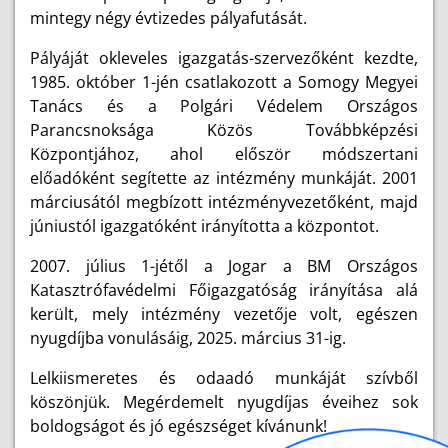
mintegy négy évtizedes pályafutását.
Pályáját okleveles igazgatás-szervezőként kezdte,
1985. október 1-jén csatlakozott a Somogy Megyei
Tanács és a Polgári Védelem Országos
Parancsnoksága Közös Továbbképzési
Központjához, ahol először módszertani
előadóként segítette az intézmény munkáját. 2001
márciusától megbízott intézményvezetőként, majd
júniustól igazgatóként irányította a központot.
2007. július 1-jétől a Jogar a BM Országos
Katasztrófavédelmi Főigazgatóság irányítása alá
került, mely intézmény vezetője volt, egészen
nyugdíjba vonulásáig, 2025. március 31-ig.
Lelkiismeretes és odaadó munkáját szívből
köszönjük. Megérdemelt nyugdíjas éveihez sok
boldogságot és jó egészséget kívánunk!